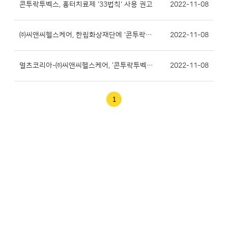
콘투락투벡스, 흉터치료제 '33법칙' 사용 권고
2022-11-08
㈜씨앤씨헬스케어, 한림화상재단에 '콘투락투벡스겔' 의약품 기부
2022-11-08
멀츠코리아-㈜씨앤씨헬스케어, ‘콘투락투벡스겔’ 업무 협약 체결
2022-11-08
1